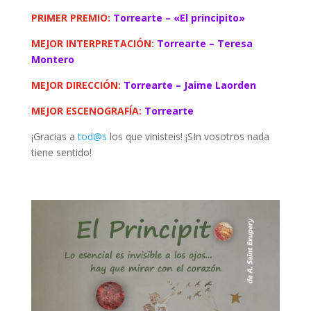
PRIMER PREMIO:
Torrearte – «El principito»
MEJOR INTERPRETACIÓN:
Torrearte – Teresa
Montero
MEJOR DIRECCIÓN:
Torrearte – Jaime Laorden
MEJOR ESCENOGRAFÍA:
Torrearte
¡Gracias a
tod@s
los que vinisteis! ¡SIn vosotros nada
tiene sentido!