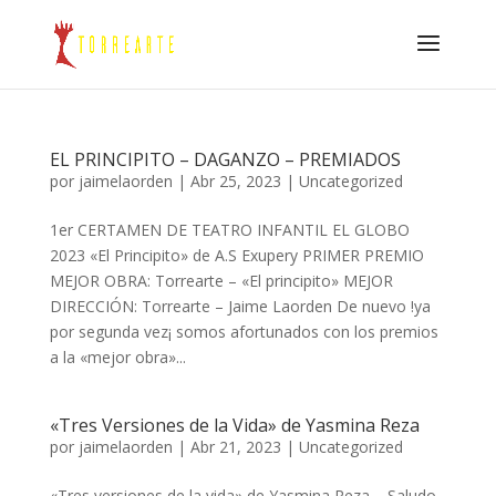
EL PRINCIPITO – DAGANZO – PREMIADOS
por
jaimelaorden
|
Abr 25, 2023
|
Uncategorized
1er CERTAMEN DE TEATRO INFANTIL EL GLOBO
2023 «El Principito» de A.S Exupery PRIMER PREMIO
MEJOR OBRA: Torrearte – «El principito» MEJOR
DIRECCIÓN: Torrearte – Jaime Laorden De nuevo !ya
por segunda vez¡ somos afortunados con los premios
a la «mejor obra»...
«Tres Versiones de la Vida» de Yasmina Reza
por
jaimelaorden
|
Abr 21, 2023
|
Uncategorized
«Tres versiones de la vida» de Yasmina Reza – Saludo